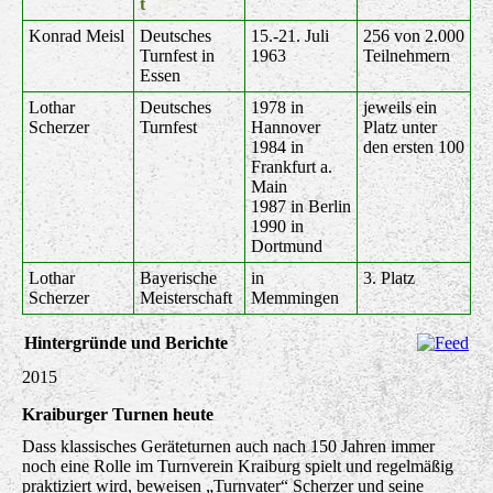
t
Konrad Meisl
Deutsches
15.-21. Juli
256 von 2.000
Turnfest in
1963
Teilnehmern
Essen
Lothar
Deutsches
1978 in
jeweils ein
Scherzer
Turnfest
Hannover
Platz unter
1984 in
den ersten 100
Frankfurt a.
Main
1987 in Berlin
1990 in
Dortmund
Lothar
Bayerische
in
3. Platz
Scherzer
Meisterschaft
Memmingen
Hintergründe und Berichte
2015
Kraiburger Turnen heute
Dass klassisches Geräteturnen auch nach 150 Jahren immer
noch eine Rolle im Turnverein Kraiburg spielt und regelmäßig
praktiziert wird, beweisen „Turnvater“ Scherzer und seine