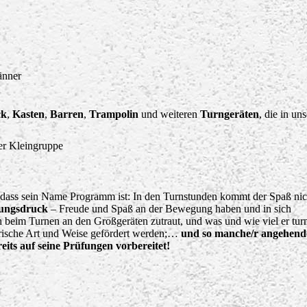
änner
ck
,
Kasten
,
Barren
,
Trampolin
und weiteren
Turngeräten
, die in uns
er Kleingruppe
 dass sein Name Programm ist: In den Turnstunden kommt der Spaß nic
tungsdruck
– Freude und Spaß an der Bewegung haben und in sich
ch beim Turnen an den Großgeräten zutraut, und was und wie viel er turn
lerische Art und Weise gefördert werden;…
und so manche/r angehend
its auf seine Prüfungen vorbereitet!