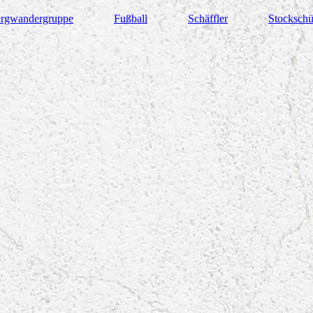
rgwandergruppe
Fußball
Schäffler
Stockschü