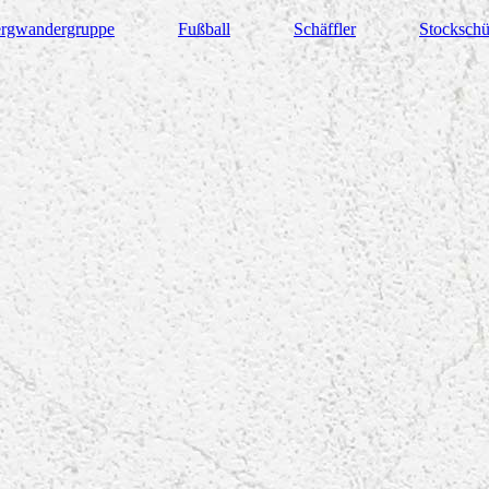
rgwandergruppe
Fußball
Schäffler
Stockschü