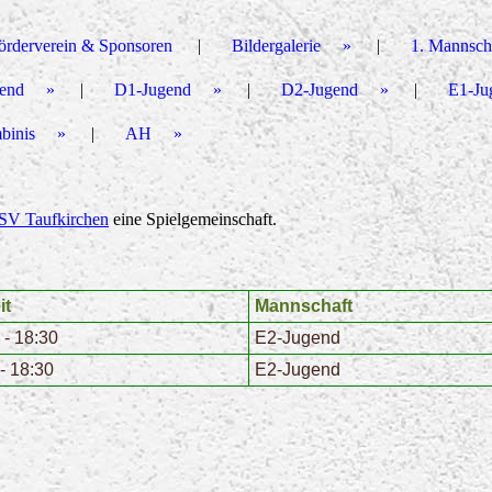
örderverein & Sponsoren
Bildergalerie
1. Mannsch
end
D1-Jugend
D2-Jugend
E1-Ju
binis
AH
SV Taufkirchen
eine Spielgemeinschaft.
it
Mannschaft
 - 18:30
E2-Jugend
- 18:30
E2-Jugend