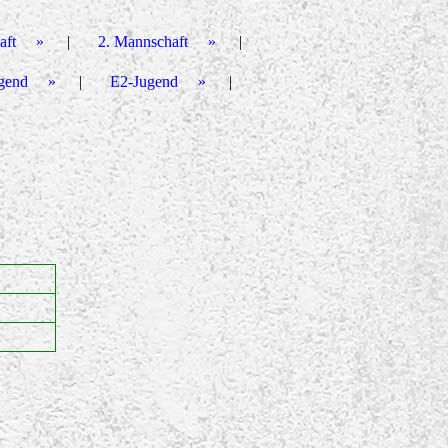
aft
2. Mannschaft
gend
E2-Jugend