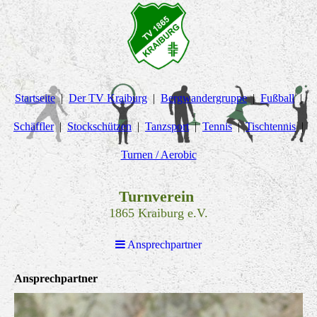
Startseite
Der TV Kraiburg
Bergwandergruppe
Fußball
Schäffler
Stockschützen
Tanzsport
Tennis
Tischtennis
Turnen / Aerobic
Turnverein
1865 Kraiburg e.V.
Ansprechpartner
Ansprechpartner